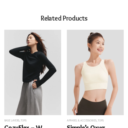
Related Products
BASE LAYERS
,
TOPS
APPAREL & ACCESSORIES
,
TOPS
CozyFlex – Women’s Stretch Cotton Long Sleeve Top
Simple’s Oxygen – Women’s Sports Bra UPF50+