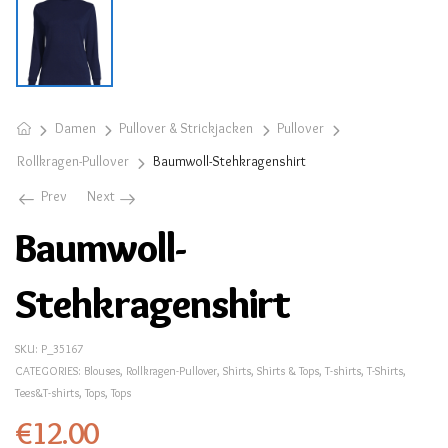
Damen
Pullover & Strickjacken
Pullover
Rollkragen-Pullover
Baumwoll-Stehkragenshirt
Prev
Next
Baumwoll-
Stehkragenshirt
SKU:
P_35167
CATEGORIES:
Blouses
,
Rollkragen-Pullover
,
Shirts
,
Shirts & Tops
,
T-shirts
,
T-Shirts
,
Tees&T-shirts
,
Tops
,
Tops
€
12.00